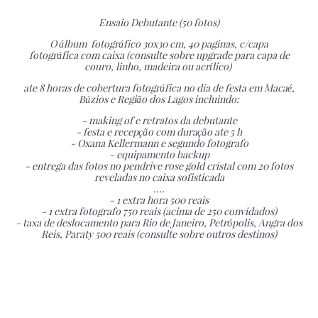
Ensaio Debutante (50 fotos)
O álbum fotográfico 30x30 cm, 40 paginas, c/capa
fotográfica com caixa (consulte sobre upgrade para capa de
couro, linho, madeira ou acrílico)
ate 8 horas de cobertura fotográfica no dia de festa em Macaé,
Búzios e Região dos Lagos incluindo:
- making of e retratos da debutante
- festa e recepção com duração ate 5 h
- Oxana Kellermann e segundo fotografo
- equipamento backup
- entrega das fotos no pendrive rose gold cristal com 20 fotos
reveladas no caixa sofisticada
....
- 1 extra hora 500 reais
- 1 extra fotografo 750 reais (acima de 250 convidados)
- taxa de deslocamento para Rio de Janeiro, Petrópolis, Angra dos
Reis, Paraty 500 reais (consulte sobre outros destinos)